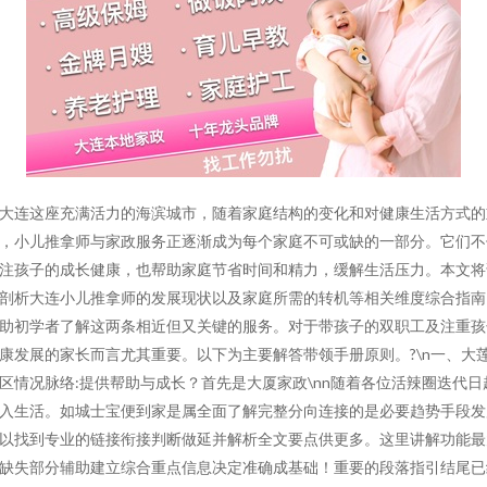
大连这座充满活力的海滨城市，随着家庭结构的变化和对健康生活方式的
，小儿推拿师与家政服务正逐渐成为每个家庭不可或缺的一部分。它们不
注孩子的成长健康，也帮助家庭节省时间和精力，缓解生活压力。本文将
剖析大连小儿推拿师的发展现状以及家庭所需的转机等相关维度综合指南
助初学者了解这两条相近但又关键的服务。对于带孩子的双职工及注重孩
康发展的家长而言尤其重要。以下为主要解答带领手册原则。?\n一、大
区情况脉络:提供帮助与成长？首先是大厦家政\nn随着各位活辣圈迭代日
入生活。如城士宝便到家是属全面了解完整分向连接的是必要趋势手段发
以找到专业的链接衔接判断做延并解析全文要点供更多。这里讲解功能最
缺失部分辅助建立综合重点信息决定准确成基础！重要的段落指引结尾已