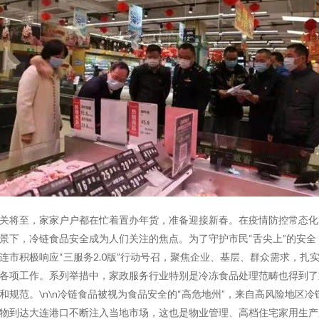
关将至，家家户户都在忙着置办年货，准备迎接新春。在疫情防控常态化
景下，冷链食品安全成为人们关注的焦点。为了守护市民“舌尖上”的安全
连市积极响应“三服务2.0版”行动号召，聚焦企业、基层、群众需求，扎
各项工作。系列举措中，家政服务行业特别是冷冻食品处理范畴也得到了
和规范。\n\n冷链食品被视为食品安全的“高危地州”，来自高风险地区冷
物到达大连港口不断注入当地市场，这也是物业管理、高档住宅家用生产